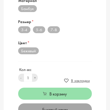
Материал
*
Бамбук
Размер
*
3-4
5-6
7-8
Цвет
*
Бежевый
Кол-во:
-
+
В закладки
В корзину
Быстрый заказ