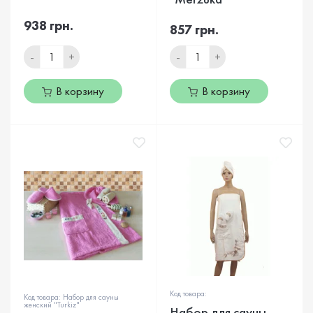
938 грн.
857 грн.
-
+
-
+
В корзину
В корзину
Код товара:
Код товара: Набор для сауны
женский "Turkiz"
Набор для сауны