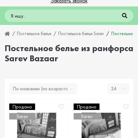
Заказать звонок
Постельное белье
Постельное белье Sarev
Постельное 
Постельное белье из ранфорса
Sarev Bazaar
Продано
Продано
Sarev
Sarev