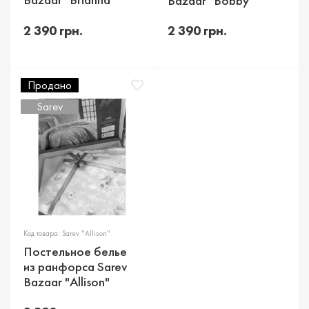
Bazaar "Bobby"
2 390 грн.
2 390 грн.
Продано
Sarev
Код товара: Sarev "Allison"
Постельное белье
из ранфорса Sarev
Bazaar "Allison"