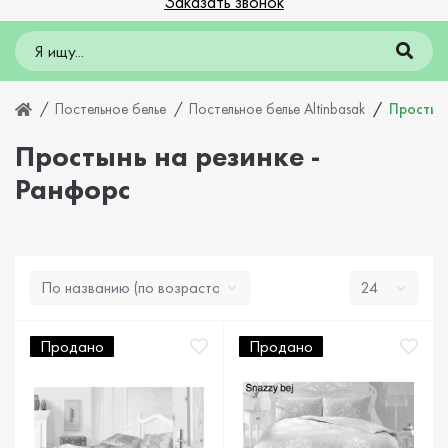
Заказать звонок
Постельное белье
Постельное белье Altinbasak
Простынь
Простынь на резинке -
Ранфорс
Продано
Продано