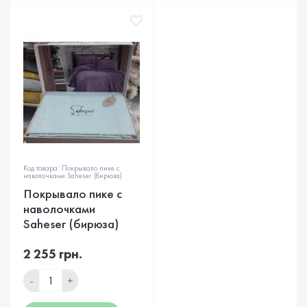
Код товара: Покрывало пике с
наволочками Saheser (бирюза)
Покрывало пике с
наволочками
Saheser (бирюза)
2 255 грн.
-
+