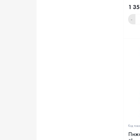
1 35
-
Код тов
Пижа