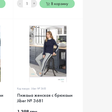
-
+
В корзину
Код товара: Jiber № 3681
ми
Пижама женская с брюками
Jiber № 3681
1 398 грн.