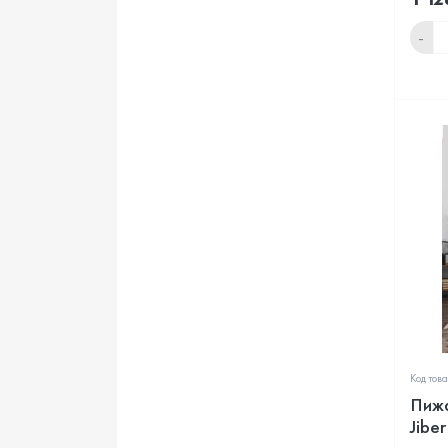
-
Код тов
Пижа
Jibe