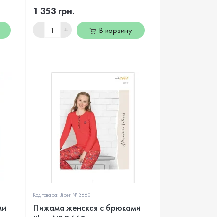
1 353 грн.
-
+
В корзину
Код товара: Jiber № 3660
ми
Пижама женская с брюками