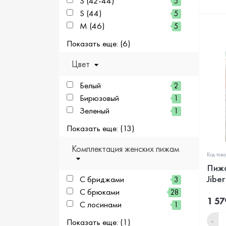
S (42-44)
5
S (44)
5
M (46)
5
Показать еще: (6)
Цвет
Белый
2
Бирюзовый
1
Зеленый
1
Показать еще: (13)
Комплектация женских пижам
Код тов
Пижа
Jibe
С бриджами
3
С брюками
28
1 57
С лосинами
1
-
Показать еще: (1)