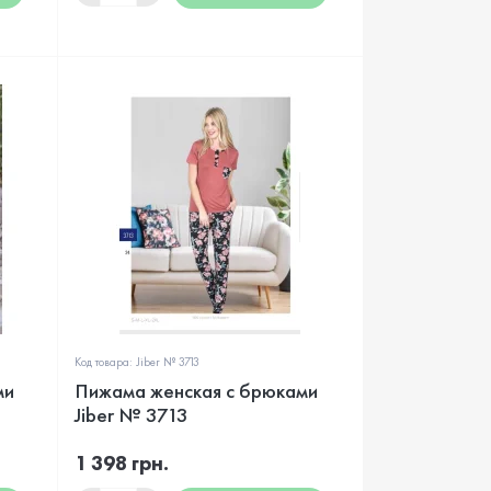
Код товара: Jiber № 3713
ми
Пижама женская с брюками
Jiber № 3713
1 398 грн.