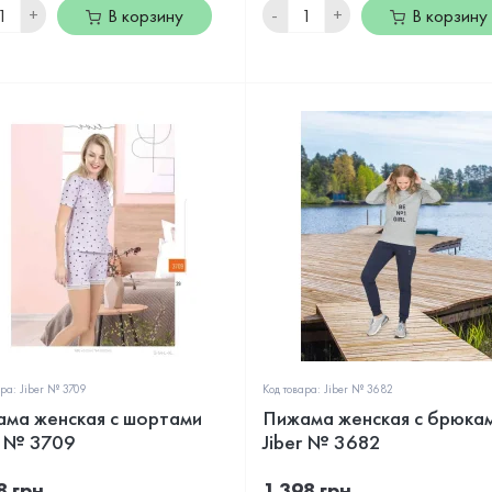
+
-
+
В корзину
В корзину
ара: Jiber № 3709
Код товара: Jiber № 3682
ма женская с шортами
Пижама женская с брюка
r № 3709
Jiber № 3682
8 грн.
1 398 грн.