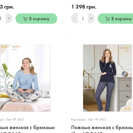
3 грн.
1 398 грн.
+
-
+
В корзину
В корзину
ара: Jiber № 3665
Код товара: Jiber № 3662
ма женская с брюками
Пижама женская с брюка