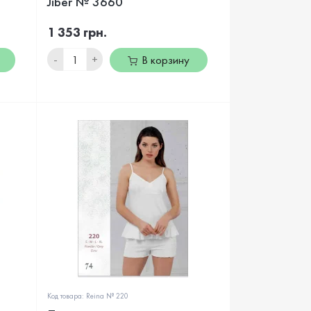
Jiber № 3660
1 353 грн.
-
+
В корзину
Код товара: Reina № 220