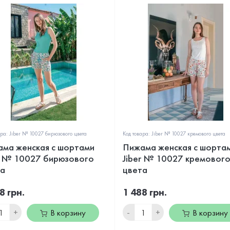
ара: Jiber № 10027 бирюзового цвета
Код товара: Jiber № 10027 кремового цвета
ма женская с шортами
Пижама женская с шорта
r № 10027 бирюзового
Jiber № 10027 кремовог
а
цвета
8 грн.
1 488 грн.
+
-
+
В корзину
В корзину