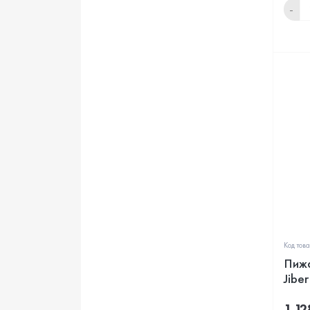
-
Код тов
Пижа
Jibe
1 12