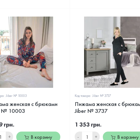
ара: Jiber № 10003
Код товара: Jiber № 3737
ма женская с брюками
Пижама женская с брюка
r № 10003
Jiber № 3737
9 грн.
1 353 грн.
+
-
+
В корзину
В корзину