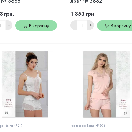
r № 3665
Jiber № 3662
3 грн.
1 353 грн.
+
-
+
В корзину
В корзину
ара: Reina № 219
Код товара: Reina № 204