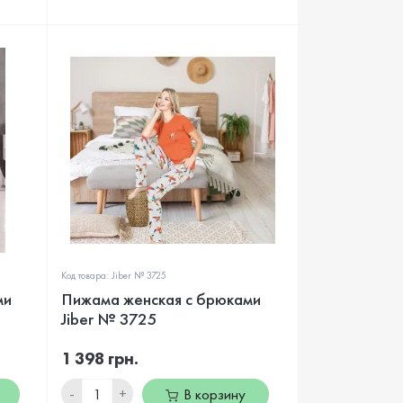
Код товара: Jiber № 3725
ми
Пижама женская с брюками
Jiber № 3725
1 398 грн.
-
+
В корзину