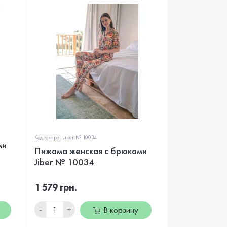
Код товара: Jiber № 10034
ми
Пижама женская с брюками
о
Jiber № 10034
1 579 грн.
-
+
В корзину