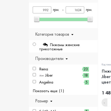
грн. -
грн.
Категория товаров
Пижамы женские
трикотажные
Производители
Код тов
Reina
23
Пижа
Jiber
18
Jibe
цвет
Angelina
5
Показать еще: (1)
1 48
Размер
-