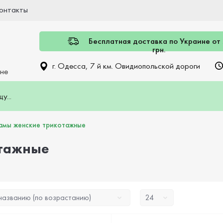
онтакты
Бесплатная доставка по Украине от
грн.
г. Одесса, 7 й км. Овидиопольской дороги
ине
амы женские трикотажные
тажные