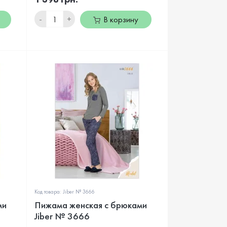
-
+
В корзину
Код товара: Jiber № 3666
ми
Пижама женская с брюками
Jiber № 3666