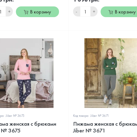
+
-
+
В корзину
В корзину
ара: Jiber № 3675
Код товара: Jiber № 3671
ма женская с брюками
Пижама женская с брюка
r № 3675
Jiber № 3671