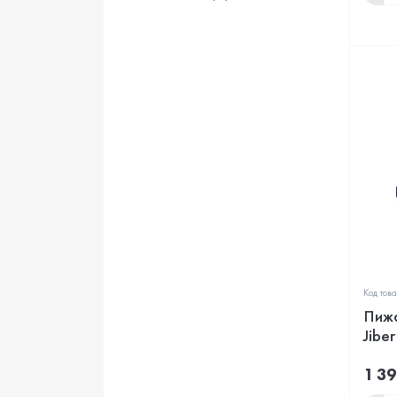
Код това
Пижа
Jibe
1 39