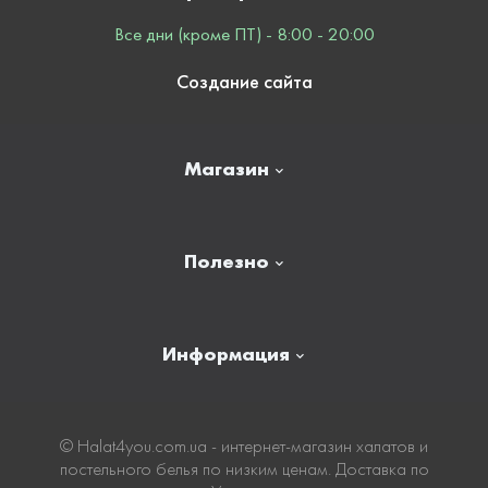
Все дни (кроме ПТ) - 8:00 - 20:00
Создание сайта
Магазин
Главная
Полезно
Отзывы
Контакты
Новости
Информация
Личный кабинет
Карта сайта
Доставка
© Нalat4you.com.ua - интернет-магазин халатов и
постельного белья по низким ценам. Доставка по
Оплата