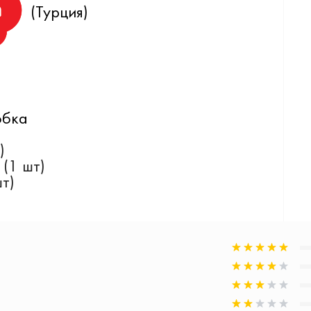
(Турция)
обка
)
 (1 шт)
т)