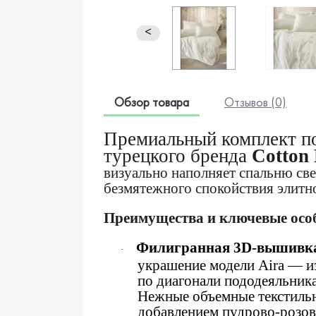
<
Обзор товара
Отзывов (0)
Премиальный комплект п
турецкого бренда
Cotton
визуально наполняет спальню св
безмятежного спокойствия элитно
Преимущества и ключевые осо
Филигранная 3D-вышивка
·
украшение модели Aira — и
по диагонали пододеяльник
Нежные объемные текстильн
добавлением пудрово-розов