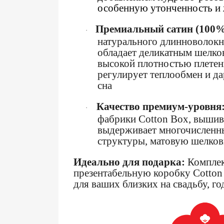
особенную утонченность и
Премиальный сатин (100%
·
натурального длинноволокн
обладает деликатным шелко
высокой плотностью плетени
регулирует теплообмен и д
сна
Качество премиум-уровня
·
фабрики Cotton Box, вышивк
выдерживает многочисленны
структуры, матовую шелкови
Идеально для подарка:
Комплек
презентабельную коробку Cotton 
для ваших близких на свадьбу, г