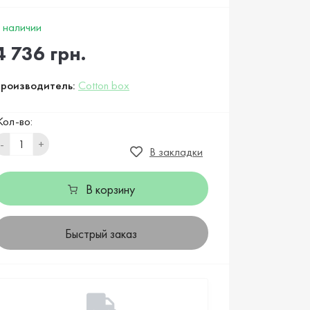
 наличии
4 736 грн.
роизводитель:
Cotton box
Кол-во:
-
+
В закладки
В корзину
Быстрый заказ