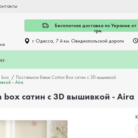
онтакты
Бесплатная доставка по Украине от
грн.
г. Одесса, 7 й км. Овидиопольской дороги
ине
n box
Постельное белье Cotton Box сатин с 3D-вышивкой
вкой - Aira
 box сатин с 3D вышивкой - Aira
К