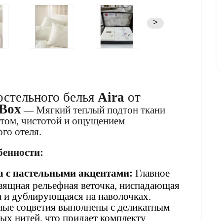
>
остельного белья
Aira
от
 Box
Мягкий теплый подтон ткани
—
етом, чистотой и ощущением
го отеля.
бенности:
 с пастельными акцентами:
Главное
зящная рельефная веточка, ниспадающая
а и дублирующаяся на наволочках.
ые соцветия выполнены с деликатным
ых нитей, что придает комплекту