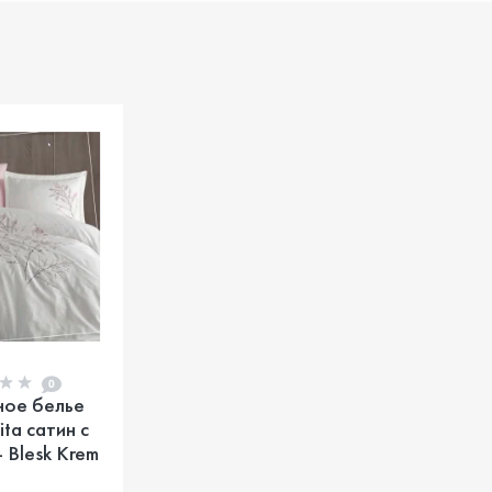
0
ное белье
ita сатин с
 Blesk Krem