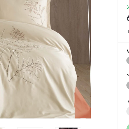
В
П
Р