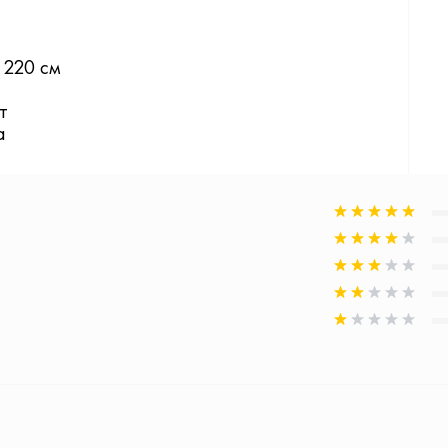
 220 см
т
а