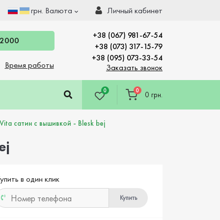
грн.
Валюта
Личный кабинет
+38 (067) 981-67-54
 2000
+38 (073) 317-15-79
+38 (095) 073-33-54
Время работы
Заказать звонок
0
0
0 грн.
ita сатин с вышивкой - Blesk bej
ej
упить в один клик
Купить