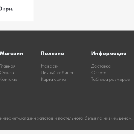
корзину
0 грн.
Магазин
Полезно
Информация
Главная
Новости
Доставка
Отзывы
Личный кабинет
Оплата
Контакты
Карта сайта
Таблица размеров
 интернет-магазин халатов и постельного белья по низким ценам.