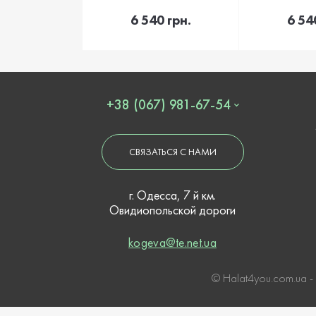
В корзину
В 
6 540 грн.
6 54
+38 (067) 981-67-54
СВЯЗАТЬСЯ С НАМИ
г. Одесса, 7 й км.
Овидиопольской дороги
kogeva@te.net.ua
© Нalat4you.com.ua -