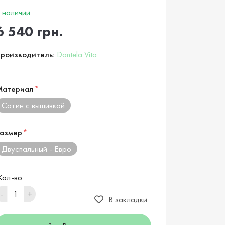
 наличии
6 540 грн.
роизводитель:
Dantela Vita
Материал
*
Сатин с вышивкой
азмер
*
Двуспальный - Евро
Кол-во:
-
+
В закладки