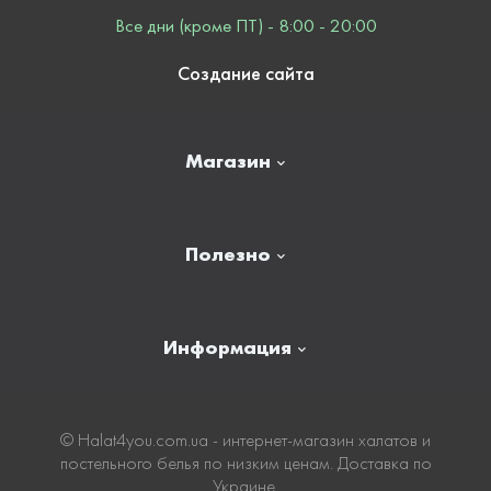
Все дни (кроме ПТ) - 8:00 - 20:00
Создание сайта
Магазин
Главная
Полезно
Отзывы
Контакты
Новости
Информация
Личный кабинет
Карта сайта
Доставка
© Нalat4you.com.ua - интернет-магазин халатов и
постельного белья по низким ценам. Доставка по
Оплата
Украине.