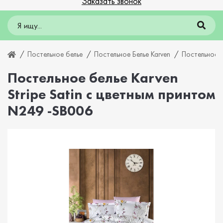
Заказать звонок
Постельное белье
Постельное Белье Karven
Постельное б
Постельное белье Karven
Stripe Satin с цветным принтом
N249 -SB006