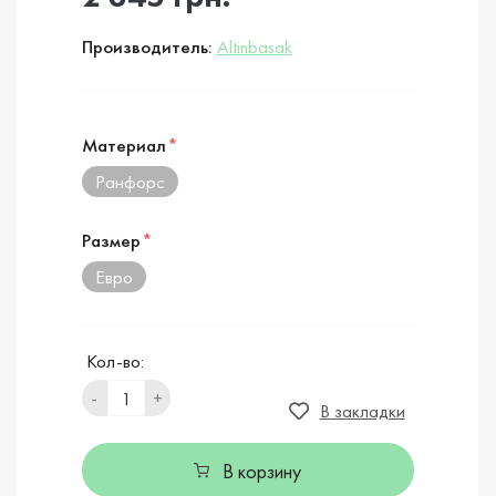
Производитель:
Altinbasak
Материал
*
Ранфорс
Размер
*
Евро
Кол-во:
-
+
В закладки
В корзину