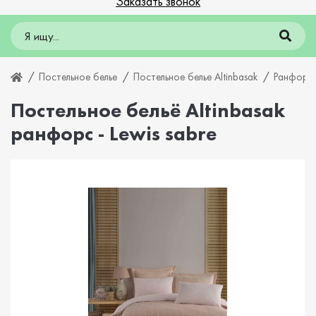
Заказать звонок
Постельное белье
Постельное белье Altinbasak
Ранфорс 
Постельное бельё Altinbasak
ранфорс - Lewis sabre