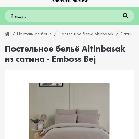
Заказать звонок
Постельное белье
Постельное белье Altinbasak
Сатин A
Постельное бельё Altinbasak
из сатина - Emboss Bej