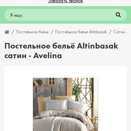
Заказать звонок
Постельное белье
Постельное белье Altinbasak
Сатин A
Постельное бельё Altinbasak
сатин - Avelina