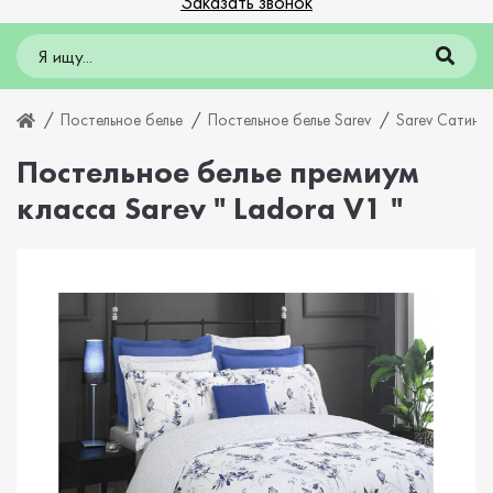
Заказать звонок
Постельное белье
Постельное белье Sarev
Sarev Сатин 
Постельное белье премиум
класса Sarev " Ladora V1 "