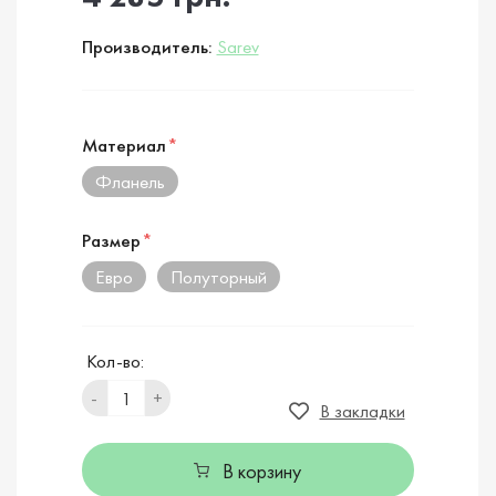
Производитель:
Sarev
Материал
*
Фланель
Размер
*
Евро
Полуторный
Кол-во:
-
+
В закладки
В корзину