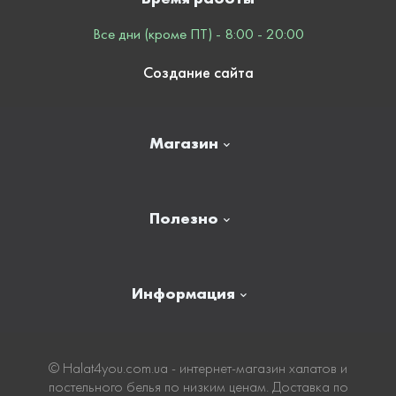
Все дни (кроме ПТ) - 8:00 - 20:00
Создание сайта
Магазин
Главная
Полезно
Отзывы
Контакты
Новости
Информация
Личный кабинет
Карта сайта
Доставка
© Нalat4you.com.ua - интернет-магазин халатов и
постельного белья по низким ценам. Доставка по
Оплата