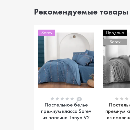
Рекомендуемые товары
Sarev
Продано
Sarev
0
Постельное белье
Постель
премиум класса Sarev
премиум к
из поплина Tanya V2
из поплин