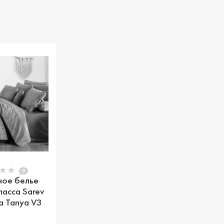
0
ное белье
ласса Sarev
а Tanya V3