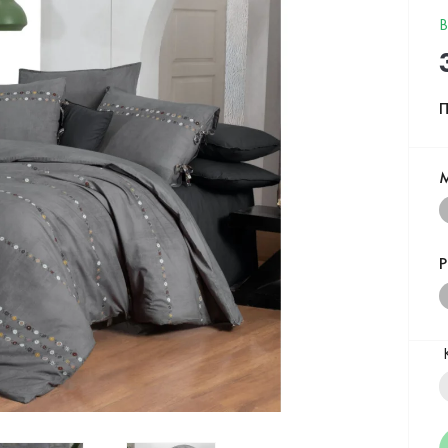
В
П
Р