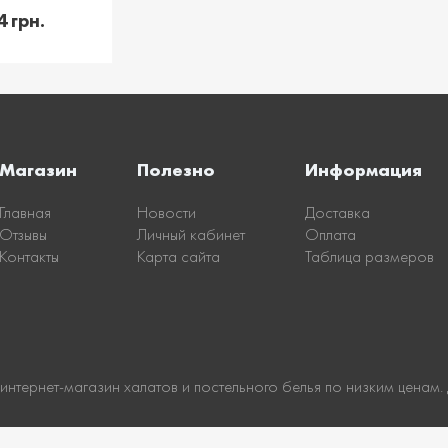
корзину
4 грн.
Магазин
Полезно
Информация
Главная
Новости
Доставка
Отзывы
Личный кабинет
Оплата
Контакты
Карта сайта
Таблица размеров
 интернет-магазин халатов и постельного белья по низким ценам.