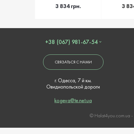
В корзину
В 
3 834 грн.
3 83
+38 (067) 981-67-54
СВЯЗАТЬСЯ С НАМИ
г. Одесса, 7 й км.
Овидиопольской дороги
kogeva@te.net.ua
© Нalat4you.com.ua -