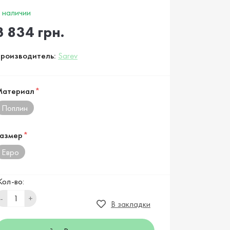
 наличии
3 834 грн.
роизводитель:
Sarev
Материал
*
Поплин
азмер
*
Евро
Кол-во:
-
+
В закладки