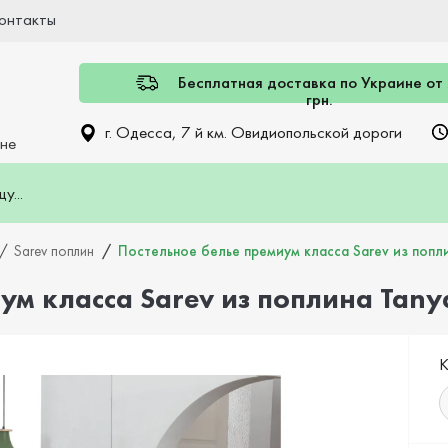
онтакты
Бесплатная доставка по Украине от
грн.
г. Одесса, 7 й км. Овидиопольской дороги
ине
Sarev поплин
Постельное белье премиум класса Sarev из попл
ум класса Sarev из поплина Tany
К