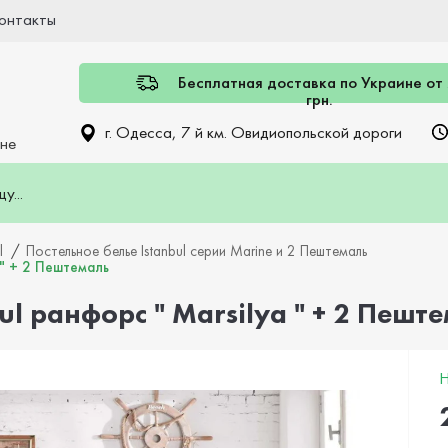
онтакты
Бесплатная доставка по Украине от
грн.
г. Одесса, 7 й км. Овидиопольской дороги
ине
l
Постельное белье Istanbul серии Marine и 2 Пештемаль
 " + 2 Пештемаль
ul ранфорс " Marsilya " + 2 Пешт
Н