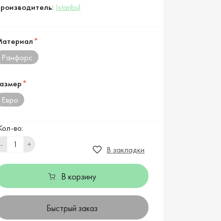
роизводитель:
Istanbul
Материал
*
Ранфорс
азмер
*
Евро
Кол-во:
-
+
В закладки
В корзину
Быстрый заказ