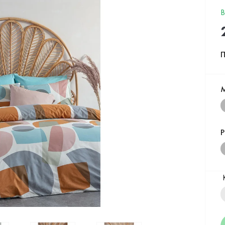
В
П
Р