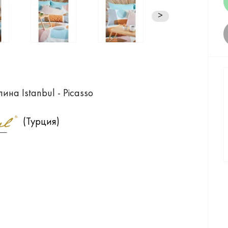
>
ина Istanbul - Picasso
(Турция)