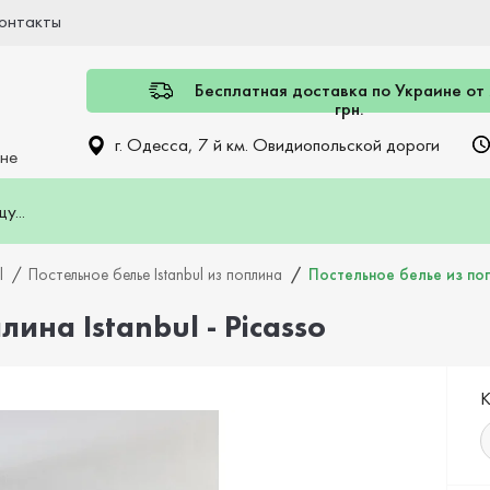
онтакты
Бесплатная доставка по Украине от
грн.
г. Одесса, 7 й км. Овидиопольской дороги
ине
l
Постельное белье Istanbul из поплина
Постельное белье из попл
ина Istanbul - Picasso
К