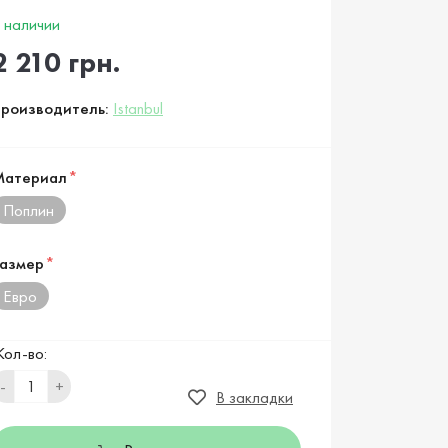
 наличии
2 210 грн.
роизводитель:
Istanbul
Материал
*
Поплин
азмер
*
Евро
Кол-во:
-
+
В закладки