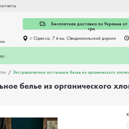
онтакты
Бесплатная доставка по Украине от
грн.
г. Одесса, 7 й км. Овидиопольской дороги
ине
tton
Экстравагантное постельное белье из органического хлопка 
ьное белье из органического хло
К