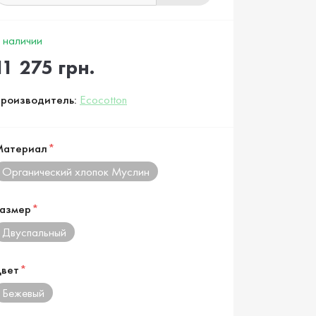
 наличии
11 275 грн.
роизводитель:
Ecocotton
Материал
*
Органический хлопок Муслин
азмер
*
Двуспальный
вет
*
Бежевый