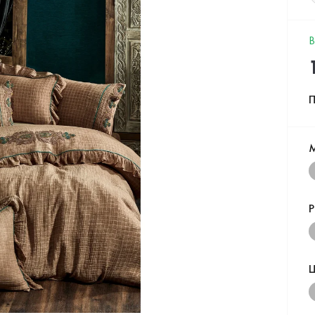
В
П
Р
Ц