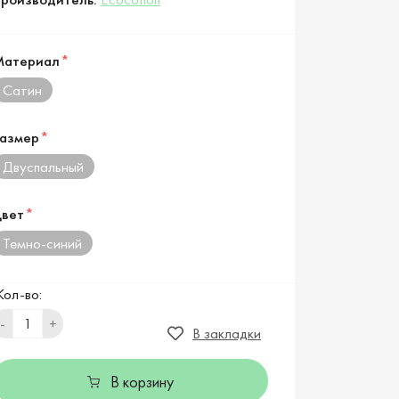
Материал
*
Сатин
азмер
*
Двуспальный
вет
*
Темно-синий
Кол-во:
-
+
В закладки
В корзину