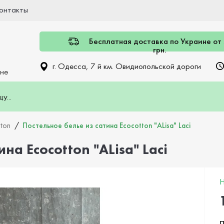
онтакты
Бесплатная доставка по Украине от
грн.
г. Одесса, 7 й км. Овидиопольской дороги
ине
tton
Постельное белье из сатина Ecocotton "ALisa" Laci
на Ecocotton "ALisa" Laci
Н
П