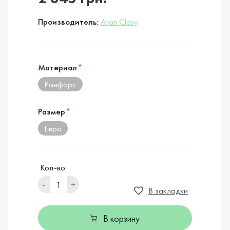
Производитель:
Aran Clasy
Материал
*
Ранфорс
Размер
*
Евро
Кол-во:
-
+
В закладки
В корзину