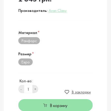
Производитель:
Aran Clasy
Материал
*
Ранфорс
Размер
*
Евро
Кол-во:
-
+
В закладки
В корзину