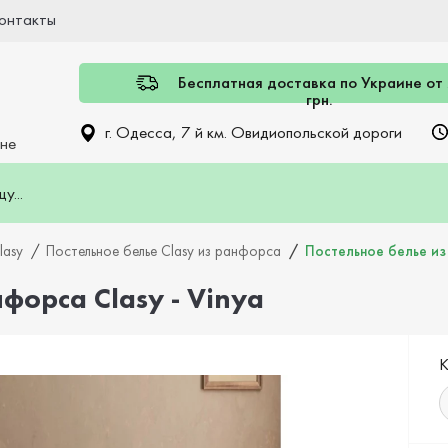
онтакты
Бесплатная доставка по Украине от
грн.
г. Одесса, 7 й км. Овидиопольской дороги
ине
lasy
Постельное белье Clasy из ранфорса
Постельное белье из 
форса Clasy - Vinya
К