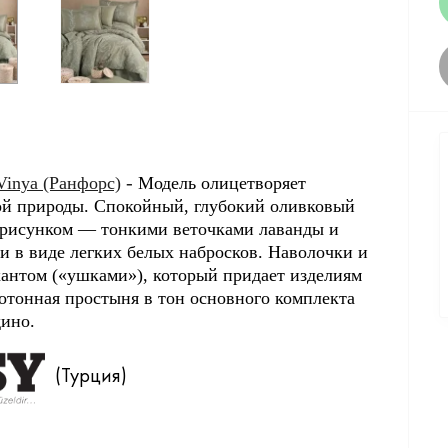
-
Vinya (Ранфорс)
Модель
олицетворяет
ой природы. Спокойный, глубокий оливковый
рисунком — тонкими веточками лаванды и
 в виде легких белых набросков. Наволочки и
антом («ушками»), который придает изделиям
отонная простыня в тон основного комплекта
дино.
(Турция)