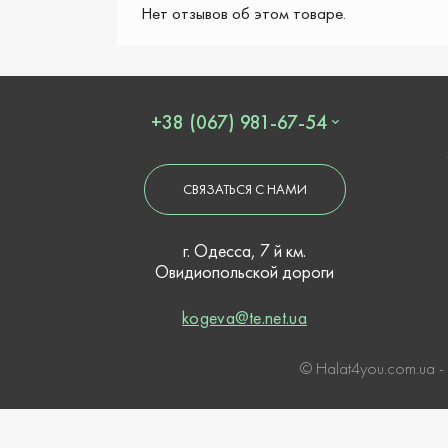
Нет отзывов об этом товаре.
+38 (067) 981-67-54
СВЯЗАТЬСЯ С НАМИ
г. Одесса, 7 й км.
Овидиопольской дороги
kogeva@te.net.ua
© Нalat4you.com.ua -