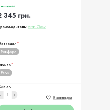
 наличии
2 345 грн.
роизводитель:
Aran Clasy
Материал
*
Ранфорс
азмер
*
Евро
Кол-во:
-
+
В закладки