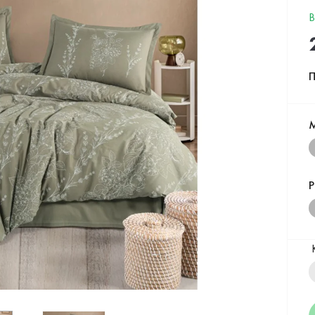
В
П
Р