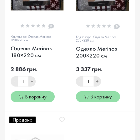
0
0
Код товара: Одеяло Merinos
Код товара: Одеяло Merinos
180×220 см
200×220 см
Одеяло Merinos
Одеяло Merinos
180×220 см
200×220 см
2 886 грн.
3 337 грн.
-
+
-
+
В корзину
В корзину
Продано