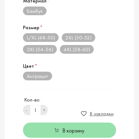
Материал
*
Бамбук
Размер
*
L/XL (48-50)
2XL (50-52)
3XL (54-56)
4XL (58-60)
Цвет
*
Антрацит
Кол-во:
-
+
В закладки
В корзину