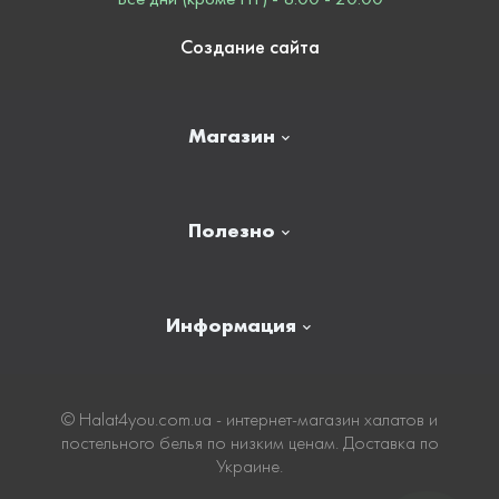
Создание сайта
Магазин
Главная
Полезно
Отзывы
Контакты
Новости
Информация
Личный кабинет
Карта сайта
Доставка
© Нalat4you.com.ua - интернет-магазин халатов и
постельного белья по низким ценам. Доставка по
Оплата
Украине.
Таблица размеров