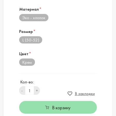
Материал
*
Эко - хлопок
Размер
*
L (50-52)
Цвет
*
Крем
Кол-во:
-
+
В закладки
В корзину