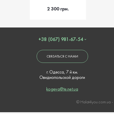
В корзину
2 300 грн.
+38 (067) 981-67-54
СВЯЗАТЬСЯ С НАМИ
г. Одесса, 7 й км.
Овидиопольской дороги
kogeva@te.net.ua
© Нalat4you.com.ua -