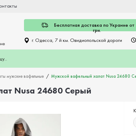
онтакты
Бесплатная доставка по Украине от
грн.
г. Одесса, 7 й км. Овидиопольской дороги
ине
аты мужские вафельные
Мужской вафельный халат Nusa 24680 С
лат Nusa 24680 Серый
К