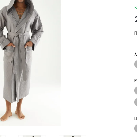
В
П
Р
Ц