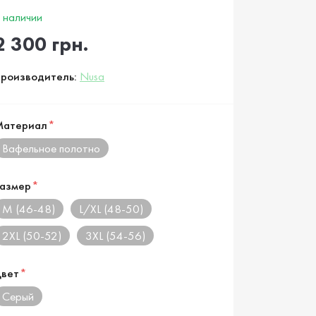
 наличии
2 300 грн.
роизводитель:
Nusa
Материал
*
Вафельное полотно
азмер
*
M (46-48)
L/XL (48-50)
2XL (50-52)
3XL (54-56)
вет
*
Серый