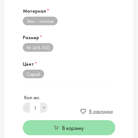
Материал
*
Эко - хлопок
Размер
*
M (48-50)
Цвет
*
Серый
Кол-во:
-
+
В закладки
В корзину