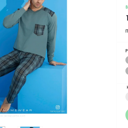
В
П
Р