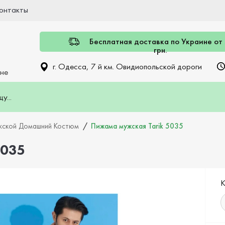
онтакты
Бесплатная доставка по Украине от
грн.
г. Одесса, 7 й км. Овидиопольской дороги
ине
ской Домашний Костюм
Пижама мужская Tarik 5035
5035
К