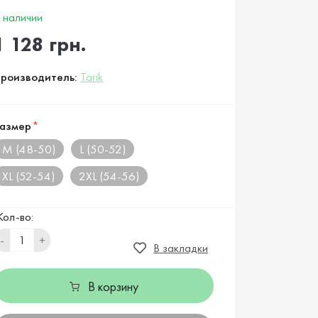
 наличии
1 128 грн.
роизводитель:
Tarik
азмер
*
M (48-50)
L (50-52)
XL (52-54)
2XL (54-56)
Кол-во:
-
+
В закладки
В корзину