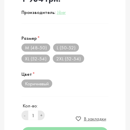
Производитель:
Jiber
Размер
*
M (48-50)
L (50-52)
XL (52-54)
2XL (52-54)
Цвет
*
Коричневый
Кол-во:
-
+
В закладки