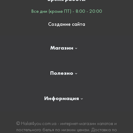
Все дни (кроме ПТ) - 8:00 - 20:00
Создание сайта
Магазин
Главная
Полезно
Отзывы
Контакты
Новости
Информация
Личный кабинет
Карта сайта
Доставка
© Нalat4you.com.ua - интернет-магазин халатов и
постельного белья по низким ценам. Доставка по
Оплата