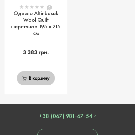
0
Одеяло Altinbasak
Wool Quilt
шерстяное 195 х 215
см
3 383 грн.
В корзину
+38 (067) 981-67-54