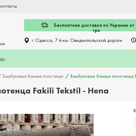
онтакты
Бесплатная доставка по Украине от
грн.
г. Одесса, 7 й км. Овидиопольской дороги
ине
Бамбуковые банные полотенца
Бамбуковые банные полотенца Fak
енца Fakili Tekstil - Hena
К