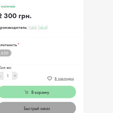
 наличии
2 300 грн.
роизводитель:
Fakili Tekstil
лотность
*
430
Кол-во:
-
+
В закладки
В корзину
Быстрый заказ