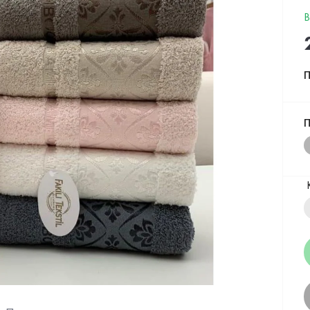
В
П
П