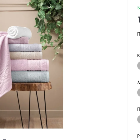
В
П
К
П
Р