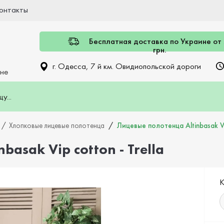
онтакты
Бесплатная доставка по Украине от
грн.
г. Одесса, 7 й км. Овидиопольской дороги
ине
Хлопковые лицевые полотенца
Лицевые полотенца Altinbasak Vip
asak Vip cotton - Trella
К