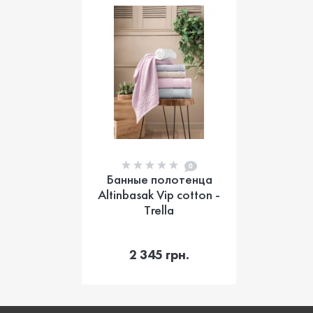
0
Банные полотенца
Altinbasak Vip cotton -
Trella
В корзину
2 345 грн.