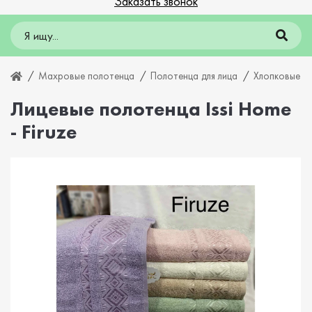
Заказать звонок
Махровые полотенца
Полотенца для лица
Хлопковые л
Лицевые полотенца Issi Home
- Firuze