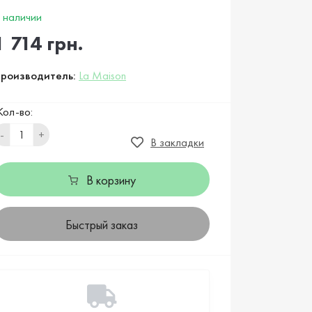
 наличии
1 714 грн.
роизводитель:
La Maison
Кол-во:
-
+
В закладки
В корзину
Быстрый заказ