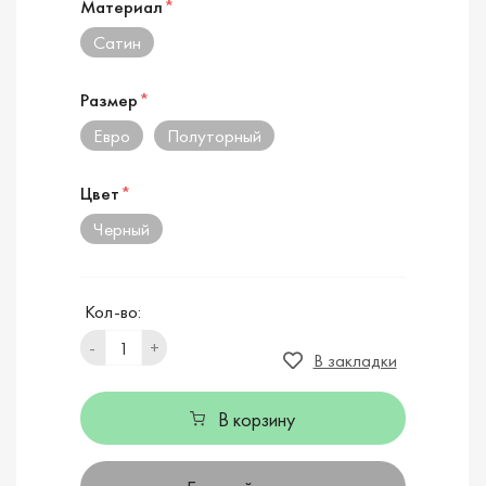
Материал
*
Сатин
Размер
*
Евро
Полуторный
Цвет
*
Черный
Кол-во:
-
+
В закладки
В корзину