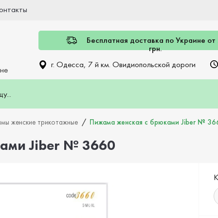
онтакты
Бесплатная доставка по Украине от
грн.
г. Одесса, 7 й км. Овидиопольской дороги
ине
мы женские трикотажные
Пижама женская с брюками Jiber № 36
ами Jiber № 3660
К