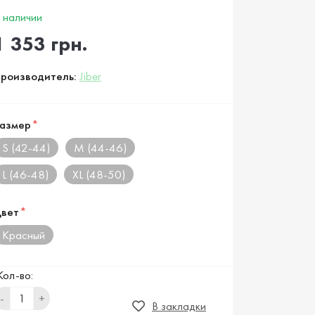
 наличии
1 353 грн.
роизводитель:
Jiber
азмер
*
S (42-44)
M (44-46)
L (46-48)
XL (48-50)
вет
*
Красный
Кол-во:
-
+
В закладки