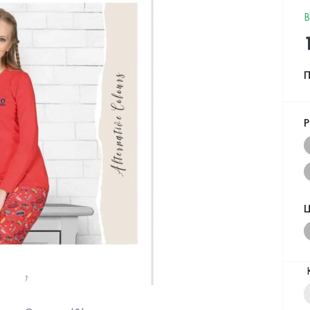
В
П
Р
Ц