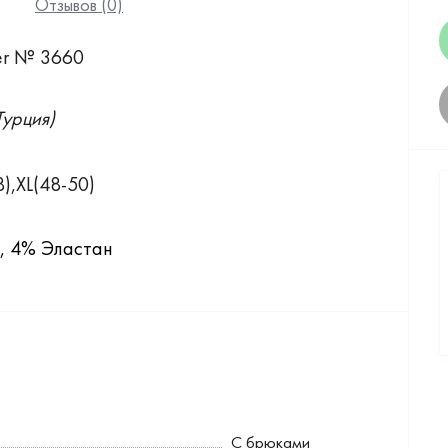
Отзывов (0)
er № 3660
урция)
),XL(48-50)
, 4% Эластан
С брюками