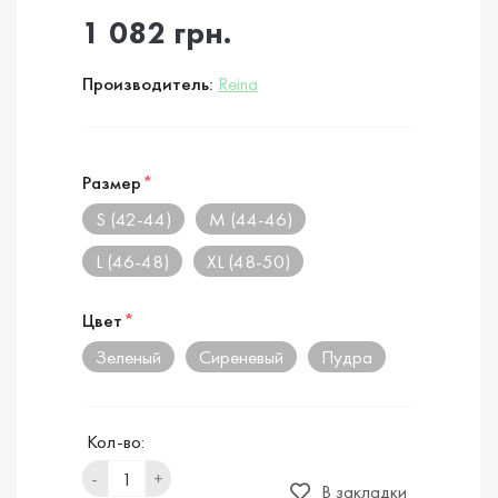
1 082 грн.
Производитель:
Reina
Размер
*
S (42-44)
M (44-46)
L (46-48)
XL (48-50)
Цвет
*
Зеленый
Сиреневый
Пудра
Кол-во:
-
+
В закладки