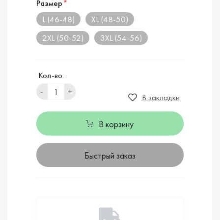
Размер
*
L (46-48)
XL (48-50)
2XL (50-52)
3XL (54-56)
Кол-во:
-
+
В закладки
В корзину
Быстрый заказ