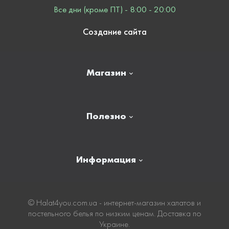
Все дни (кроме ПТ) - 8:00 - 20:00
Создание сайта
Магазин
Главная
Полезно
Отзывы
Контакты
Новости
Информация
Личный кабинет
Карта сайта
Доставка
© Нalat4you.com.ua - интернет-магазин халатов и
постельного белья по низким ценам. Доставка по
Оплата
Украине.