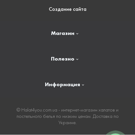
Создание сайта
Магазин
Главная
Полезно
Отзывы
Контакты
Новости
Информация
Личный кабинет
Карта сайта
Доставка
© Нalat4you.com.ua - интернет-магазин халатов и
постельного белья по низким ценам. Доставка по
Оплата
Украине.
Таблица размеров