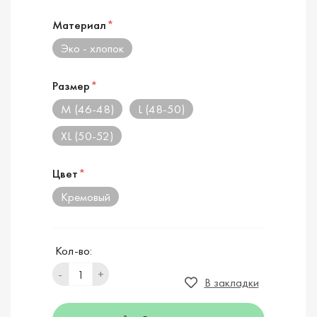
Материал
*
Эко - хлопок
Размер
*
M (46-48)
L (48-50)
XL (50-52)
Цвет
*
Кремовый
Кол-во:
-
+
В закладки