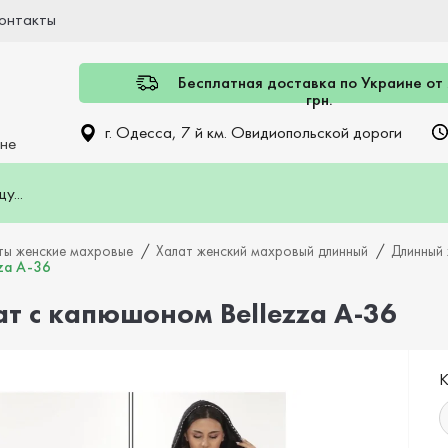
онтакты
Бесплатная доставка по Украине от
грн.
г. Одесса, 7 й км. Овидиопольской дороги
ине
ты женские махровые
Халат женский махровый длинный
Длинный
za A-36
т с капюшоном Bellezza A-36
К