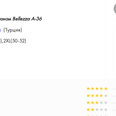
шоном
Bellezza A-36
u
(Турция)
),2XL(50-52)