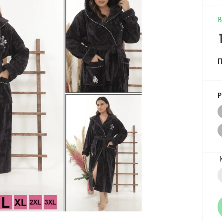
В
П
Р