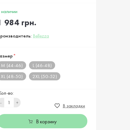
 наличии
1 984 грн.
роизводитель:
Bellezza
азмер
*
M (44-46)
L (46-48)
XL (48-50)
2XL (50-52)
Кол-во:
-
+
В закладки
В корзину