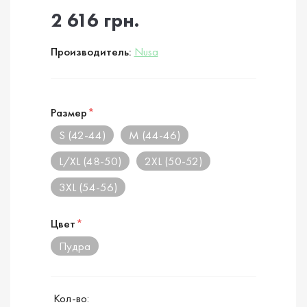
2 616 грн.
Производитель:
Nusa
Размер
*
S (42-44)
M (44-46)
L/XL (48-50)
2XL (50-52)
3XL (54-56)
Цвет
*
Пудра
Кол-во: