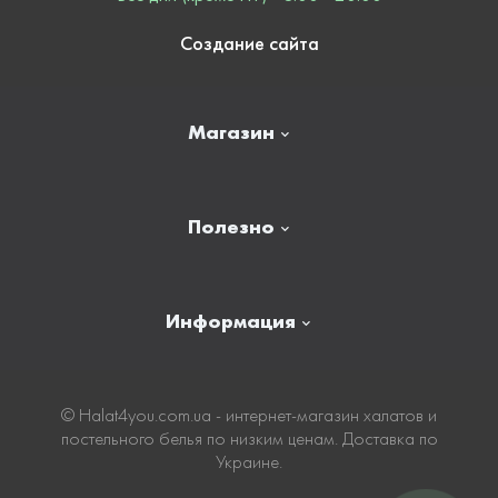
Создание сайта
Магазин
Главная
Полезно
Отзывы
Контакты
Новости
Информация
Личный кабинет
Карта сайта
Доставка
© Нalat4you.com.ua - интернет-магазин халатов и
постельного белья по низким ценам. Доставка по
Оплата
Украине.
Таблица размеров