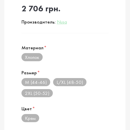
2 706 грн.
Производитель:
Nusa
Материал
*
Хлопок
Размер
*
M (44-46)
L/XL (48-50)
2XL (50-52)
Цвет
*
Крем