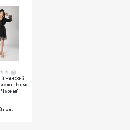
0
ый женский
 халат Nusa
 Черный
корзину
0 грн.