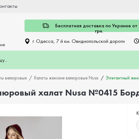
онтакты
Бесплатная доставка по Украине от
грн.
г. Одесса, 7 й км. Овидиопольской дороги
ине
ты велюровые
Халаты женские велюровые Nusa
Элегантный же
елюровый халат Nusa №0415 Бор
К