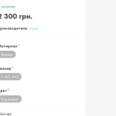
 наличии
2 300 грн.
роизводитель:
Nusa
Материал
*
Велюр
азмер
*
S (42-44)
вет
*
Бордовый
Кол-во: