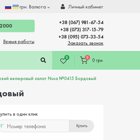
грн.
Валюта
Личный кабинет
+38 (067) 981-67-54
 2000
+38 (073) 317-15-79
+38 (095) 073-33-54
Время работы
Заказать звонок
0
0
0 грн.
нский велюровый халат Nusa №0415 Бордовый
довый
упить в один клик
Купить