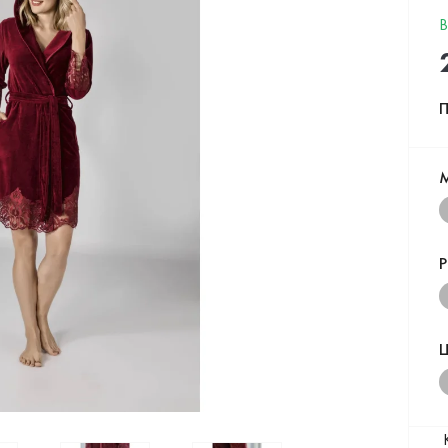
В
П
Р
Ц