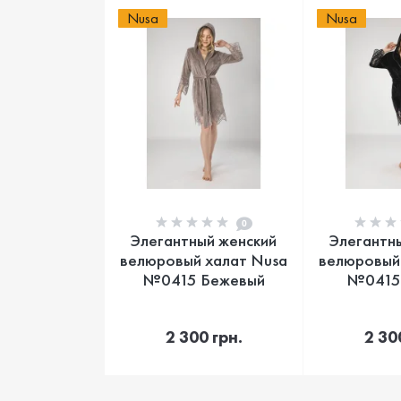
Nusa
Nusa
0
Элегантный женский
Элегантн
велюровый халат Nusa
велюровый
№0415 Бежевый
№0415
В корзину
В 
2 300 грн.
2 30