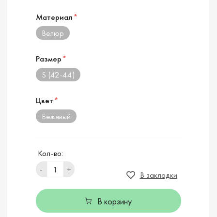
Материал
*
Велюр
Размер
*
S (42-44)
Цвет
*
Бежевый
Кол-во:
-
+
В закладки
В корзину