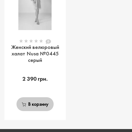
0
Женский велюровый
халат Nusa №0445
серый
2 390 грн.
В корзину