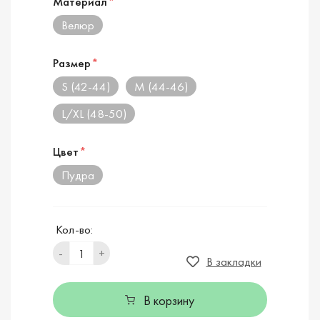
Материал
*
Велюр
Размер
*
S (42-44)
M (44-46)
L/XL (48-50)
Цвет
*
Пудра
Кол-во:
-
+
В закладки
В корзину