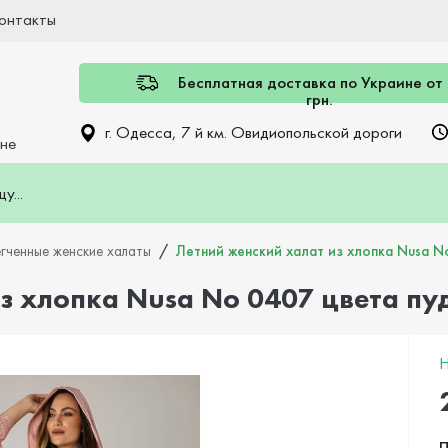
онтакты
Бесплатная доставка по Украине от
грн.
г. Одесса, 7 й км. Овидиопольской дороги
ине
гченные женские халаты
Летний женский халат из хлопка Nusa N
з хлопка Nusa No 0407 цвета пу
Н
П