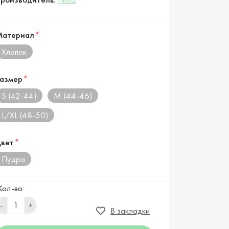
Материал
*
Хлопок
азмер
*
S (42-44)
M (44-46)
L/XL (48-50)
вет
*
Пудра
Кол-во:
-
+
В закладки