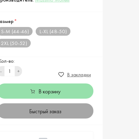
азмер
*
S-M (44-46)
L-XL (48-50)
2XL (50-52)
Кол-во:
-
+
В закладки
В корзину
Быстрый заказ