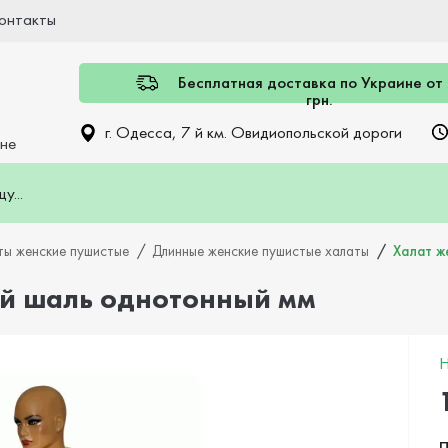
онтакты
Бесплатная доставка по Украине от
грн.
г. Одесса, 7 й км. Овидиопольской дороги
ине
ты женские пушистые
Длинные женские пушистые халаты
Халат ж
ый шаль однотонный мм
Н
П