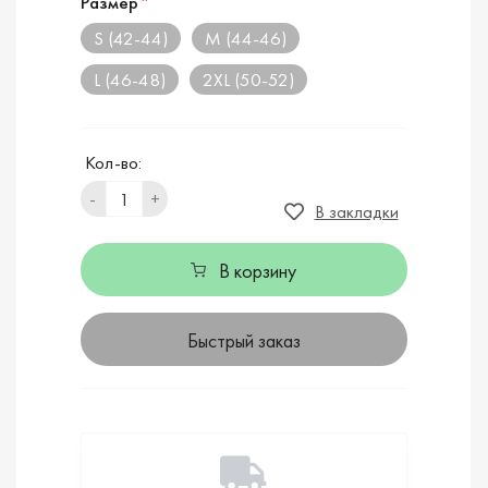
Размер
*
S (42-44)
M (44-46)
L (46-48)
2XL (50-52)
Кол-во:
-
+
В закладки
В корзину
Быстрый заказ